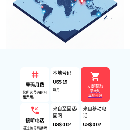
本地号码
US$ 19
号码月费
立即获取
每月
意大利
您所选号码的月
本地号码
租费用。
来自至固话/
来自移动电
固网
话
接听电话
US$ 0.02
US$ 0.02
通过该号码接听