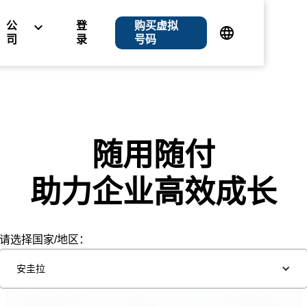
公
登
购买虚拟
司
录
号码
随用随付
助力企业高效成长
请选择国家/地区：
安圭拉