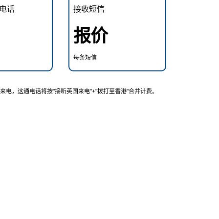
电话
接收短信
报价
每条短信
电，这通电话将按"接听英国来电"+"拨打至香港"合并计费。