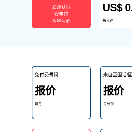
US$ 0
立即获取
安圭拉
本地号码
每分钟
免付费号码
来自至固话/
报价
报价
每月
每分钟