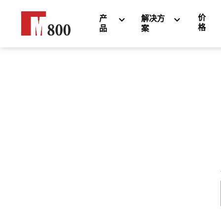
价
产
解决方
格
品
案