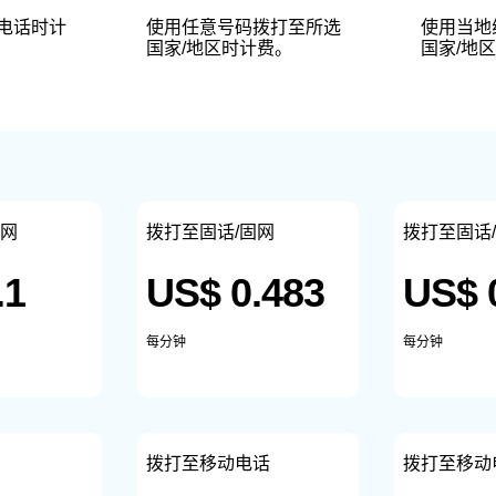
使用任意号码拨打至所选
电话时计
使用当地
国家/地区时计费。
国家/地区
固网
拨打至固话/固网
拨打至固话
.1
US$ 0.483
US$ 
每分钟
每分钟
拨打至移动电话
拨打至移动