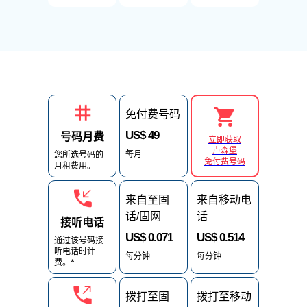
免付费号码
US$ 49
号码月费
立即获取
卢森堡
每月
您所选号码的
免付费号码
月租费用。
来自至固
来自移动电
话/固网
话
接听电话
US$ 0.071
US$ 0.514
通过该号码接
听电话时计
每分钟
每分钟
费。*
拨打至固
拨打至移动