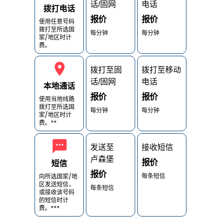
话/固网
电话
拨打电话
报价
报价
使用任意号码
拨打至所选国
每分钟
每分钟
家/地区时计
费。
拨打至固
拨打至移动
话/固网
电话
本地通话
报价
报价
使用当地线路
拨打至所选国
每分钟
每分钟
家/地区时计
费。**
发送至
接收短信
卢森堡
报价
短信
报价
每条短信
向所选国家/地
区发送短信，
每条短信
或接收该号码
的短信时计
费。***