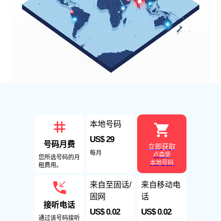
本地号码
US$ 29
号码月费
立即获取
每月
卢森堡
您所选号码的月
本地号码
租费用。
来自至固话/
来自移动电
固网
话
接听电话
US$ 0.02
US$ 0.02
通过该号码接听