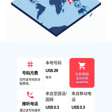
本地号码
US$ 29
号码月费
立即获取
每月
孟加拉国
您所选号码的月
本地号码
租费用。
来自至固话/
来自移动电
固网
话
接听电话
US$ 0.3
US$ 0.3
通过该号码接听