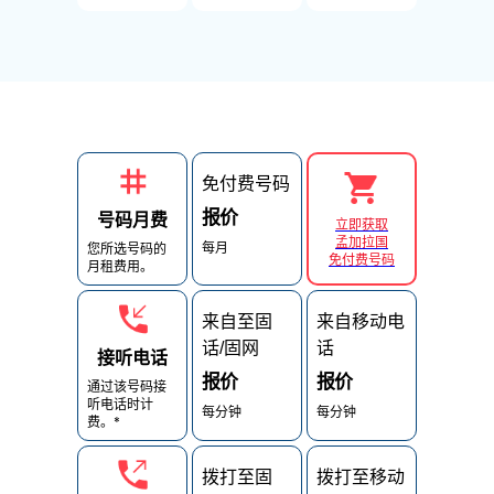
免付费号码
报价
号码月费
立即获取
孟加拉国
每月
您所选号码的
免付费号码
月租费用。
来自至固
来自移动电
话/固网
话
接听电话
报价
报价
通过该号码接
听电话时计
每分钟
每分钟
费。*
拨打至固
拨打至移动