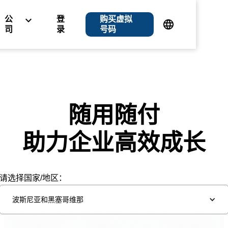
公
登
购买虚拟
司
录
号码
随用随付
助力企业高效成长
请选择国家/地区：
波斯尼亚和黑塞哥维那