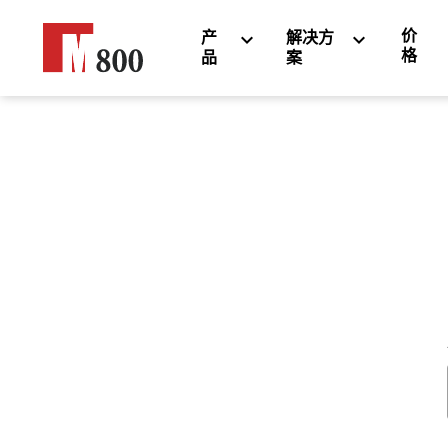
价
产
解决方
格
品
案