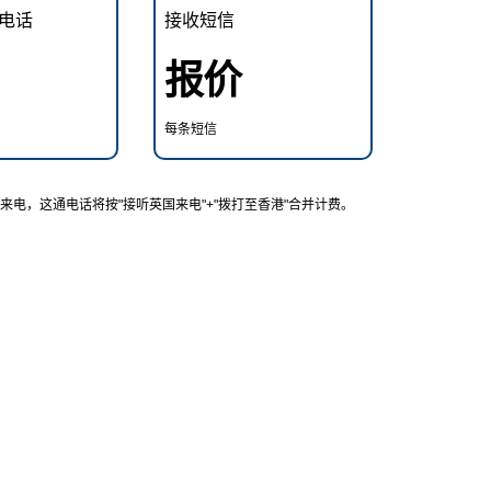
电话
接收短信
报价
每条短信
电，这通电话将按"接听英国来电"+"拨打至香港"合并计费。