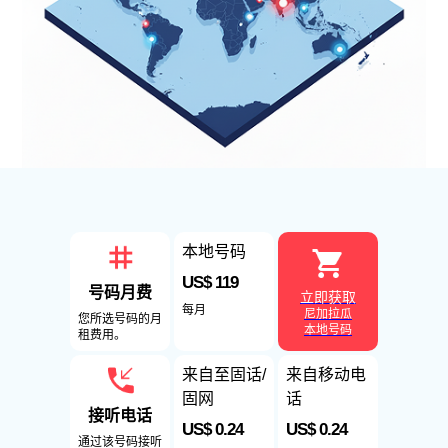
本地号码
US$ 119
号码月费
立即获取
每月
尼加拉瓜
您所选号码的月
本地号码
租费用。
来自至固话/
来自移动电
固网
话
接听电话
US$ 0.24
US$ 0.24
通过该号码接听