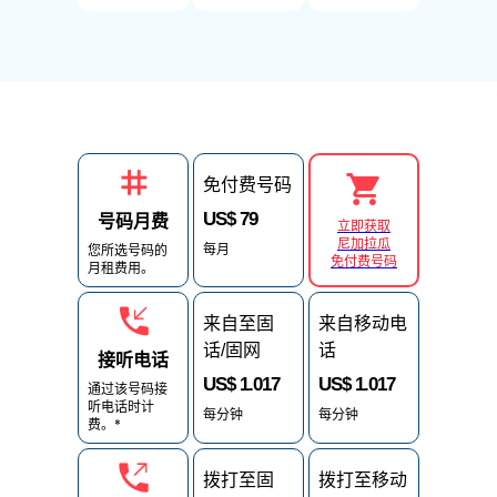
免付费号码
US$ 79
号码月费
立即获取
尼加拉瓜
每月
您所选号码的
免付费号码
月租费用。
来自至固
来自移动电
话/固网
话
接听电话
US$ 1.017
US$ 1.017
通过该号码接
听电话时计
每分钟
每分钟
费。*
拨打至固
拨打至移动