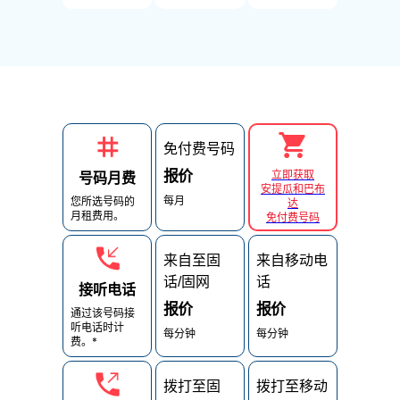
免付费号码
报价
立即获取
号码月费
安提瓜和巴布
每月
您所选号码的
达
月租费用。
免付费号码
来自至固
来自移动电
话/固网
话
接听电话
报价
报价
通过该号码接
听电话时计
每分钟
每分钟
费。*
拨打至固
拨打至移动