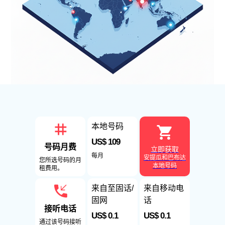
本地号码
US$ 109
号码月费
立即获取
每月
安提瓜和巴布达
您所选号码的月
本地号码
租费用。
来自至固话/
来自移动电
固网
话
接听电话
US$ 0.1
US$ 0.1
通过该号码接听