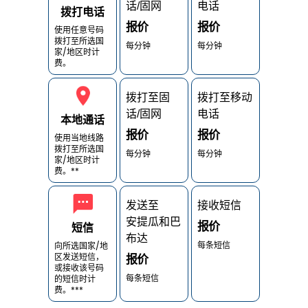
话/固网
电话
拨打电话
报价
报价
使用任意号码
拨打至所选国
每分钟
每分钟
家/地区时计
费。
拨打至固
拨打至移动
话/固网
电话
本地通话
报价
报价
使用当地线路
拨打至所选国
每分钟
每分钟
家/地区时计
费。**
发送至
接收短信
安提瓜和巴
报价
短信
布达
每条短信
向所选国家/地
区发送短信，
报价
或接收该号码
每条短信
的短信时计
费。***