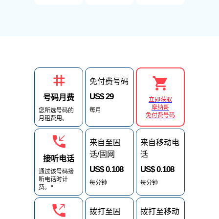
免付费号码
US$ 29
号码月费
立即获取
摩纳哥
每月
您所选号码的
免付费号码
月租费用。
来自至固
来自移动电
话/固网
话
接听电话
US$ 0.108
US$ 0.108
通过该号码接
听电话时计
每分钟
每分钟
费。*
拨打至固
拨打至移动