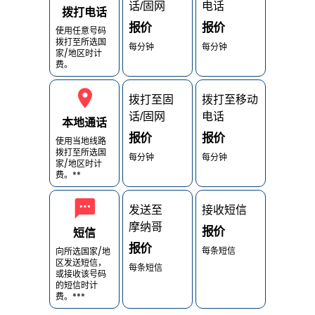
话/固网
电话
拨打电话
报价
报价
使用任意号码
拨打至所选国
每分钟
每分钟
家/地区时计
费。
拨打至固
拨打至移动
话/固网
电话
本地通话
报价
报价
使用当地线路
拨打至所选国
每分钟
每分钟
家/地区时计
费。**
发送至
接收短信
摩纳哥
报价
短信
报价
每条短信
向所选国家/地
区发送短信，
每条短信
或接收该号码
的短信时计
费。***