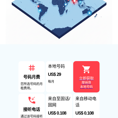
本地号码
US$ 29
号码月费
立即获取
每月
摩纳哥
您所选号码的月
本地号码
租费用。
来自至固话/
来自移动电
固网
话
接听电话
US$ 0.108
US$ 0.108
通过该号码接听