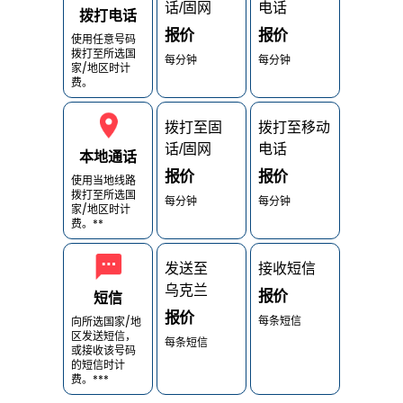
话/固网
电话
拨打电话
报价
报价
使用任意号码
拨打至所选国
每分钟
每分钟
家/地区时计
费。
拨打至固
拨打至移动
话/固网
电话
本地通话
报价
报价
使用当地线路
拨打至所选国
每分钟
每分钟
家/地区时计
费。**
发送至
接收短信
乌克兰
报价
短信
报价
每条短信
向所选国家/地
区发送短信，
每条短信
或接收该号码
的短信时计
费。***