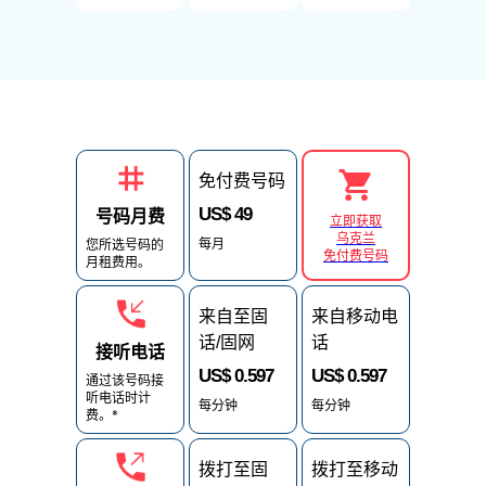
免付费号码
US$ 49
号码月费
立即获取
乌克兰
每月
您所选号码的
免付费号码
月租费用。
来自至固
来自移动电
话/固网
话
接听电话
US$ 0.597
US$ 0.597
通过该号码接
听电话时计
每分钟
每分钟
费。*
拨打至固
拨打至移动