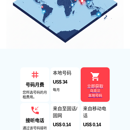
本地号码
US$ 34
号码月费
立即获取
每月
乌克兰
您所选号码的月
本地号码
租费用。
来自至固话/
来自移动电
固网
话
接听电话
US$ 0.14
US$ 0.14
通过该号码接听