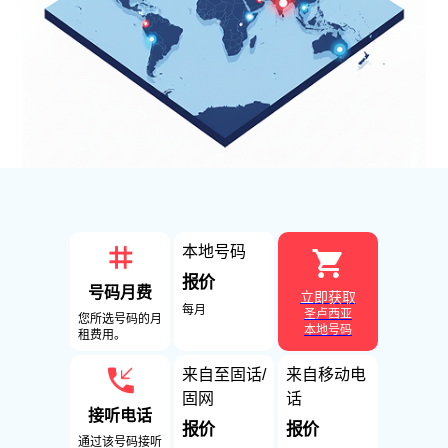
本地号码
报价
号码月费
立即获取
每月
圣卢西亚
您所选号码的月
本地号码
租费用。
来自至固话/
来自移动电
固网
话
接听电话
报价
报价
通过该号码接听