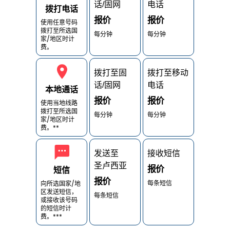
话/固网
电话
拨打电话
报价
报价
使用任意号码
拨打至所选国
每分钟
每分钟
家/地区时计
费。
拨打至固
拨打至移动
话/固网
电话
本地通话
报价
报价
使用当地线路
拨打至所选国
每分钟
每分钟
家/地区时计
费。**
发送至
接收短信
圣卢西亚
报价
短信
报价
每条短信
向所选国家/地
区发送短信，
每条短信
或接收该号码
的短信时计
费。***