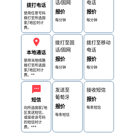
话/固网
电话
拨打电话
报价
报价
使用任意号码
拨打至所选国
每分钟
每分钟
家/地区时计
费。
拨打至固
拨打至移动
话/固网
电话
本地通话
报价
报价
使用当地线路
拨打至所选国
每分钟
每分钟
家/地区时计
费。**
发送至
接收短信
葡萄牙
报价
短信
报价
每条短信
向所选国家/地
区发送短信，
每条短信
或接收该号码
的短信时计
费。***