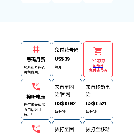
免付费号码
US$ 39
号码月费
立即获取
葡萄牙
每月
您所选号码的
免付费号码
月租费用。
来自至固
来自移动电
话/固网
话
接听电话
US$ 0.092
US$ 0.521
通过该号码接
听电话时计
每分钟
每分钟
费。*
拨打至固
拨打至移动