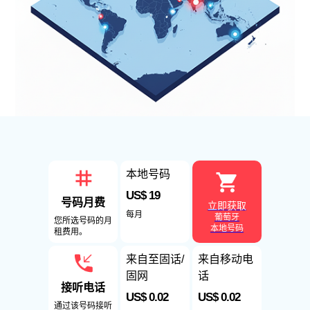
本地号码
US$ 19
号码月费
立即获取
每月
葡萄牙
您所选号码的月
本地号码
租费用。
来自至固话/
来自移动电
固网
话
接听电话
US$ 0.02
US$ 0.02
通过该号码接听